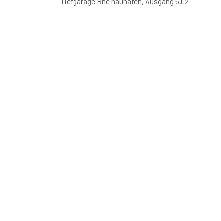
Tiefgarage Rheinauhafen, Ausgang 5.02