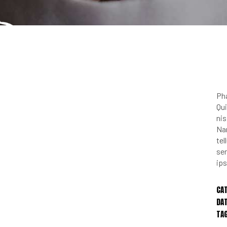
Pha
Qui
nis
Na
te
sem
ips
CA
DAT
TA